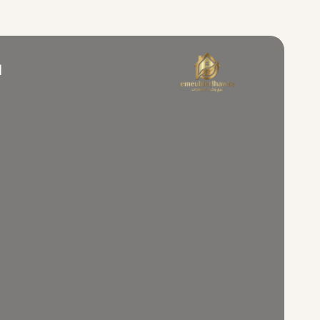
خطي
لى
لمحتوى
ا